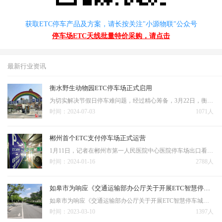
获取ETC停车产品及方案，请长按关注"小源物联"公众号
停车场ETC天线批量特价采购，请点击
最新行业资讯
衡水野生动物园ETC停车场正式启用
为切实解决节假日停车难问题，经过精心筹备，3月22日，衡水首家ETC智慧停车场——衡水野生动物园ETC停车场正式启用。据悉，该停车场从原有微信、支付宝支付停车费用的基础上增加了ETC收费，进出口由之前的“三进两出”，调整为“三进四出”。安装有ETC设备的车辆选择ETC通…
时间：2024-07-03
1071人
郴州首个ETC支付停车场正式运营
1月11日，记者在郴州市第一人民医院中心医院停车场出口看到，该停车场的ETC支付车道正式投入运营。装有ETC通行卡的车主，可实现进出停车场快速通行，驶出停车场时不停车自动缴费。 据相关负责人介绍，这是我市首个开通ETC自动支付功能的停车场，单车道平均交易时间由人…
时间：2024-01-16
2788人
如皋市为响应《交通运输部办公厅关于开展ETC智慧停车城市建设试点工作的通知》，开展ETC智慧停车试点工作。
如皋市为响应《交通运输部办公厅关于开展ETC智慧停车城市建设试点工作的通知》，开展ETC智慧停车试点工作。 结合如皋市道路交通流量现状，在市区重点路段十字路口红绿灯入口方向设置了道路点位，通过借杆挂设ETC扣费设备的方式，实现车辆在市区内的ETC扣费追缴功能…
时间：2023-03-10
1397人