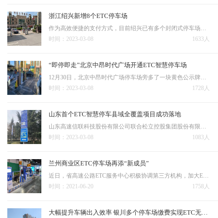
浙江绍兴新增8个ETC停车场
作为高效便捷的支付方式，目前绍兴已有多个封闭式停车场及路侧停车泊位支持使用ETC支付停车费用。 2022年，我市民生实事项目“城乡交通平安畅通综合治理工程”提出“新建ETC停车场8个”的目标。截至10月初，该目标已基本完成，市民出行便捷度进一步增强。高铁南站…
时间：2023-03-08
1633人
“即停即走”北京中昂时代广场开通ETC智慧停车场
12月30日，北京中昂时代广场停车场旁多了一块黄色公示牌，公示牌上“此停车场已开通ETC”几个字清晰可见，车主无需等待，“无感”缴费，出行更便捷。迷诺科技（重庆）有限公司对北京中昂时代广场停车区域进行升级改造，改造后的停车场实现ETC车辆秒进秒出、进出口延时自动…
时间：2023-03-08
1728人
山东首个ETC智慧停车县域全覆盖项目成功落地
山东高速信联科技股份有限公司联合松立控股集团股份有限公司推出的省内首个县级市全覆盖的ETC路侧停车改造项目在青岛胶州顺利落地，整体改造上线30余个路侧停车场，近3000个车位，双方还计划合作推进封闭停车场ETC改造，让市民充分体验到ETC智慧停车的高效与便捷。 …
时间：2023-03-08
1083人
兰州商业区ETC停车场再添“新成员”
近日，省高速公路ETC服务中心积极协调第三方机构，加大ETC停车场推广应用力度，新增兰州市雁滩商区万达广场、西关商区亚欧商厦、西站商区中天建广场三家综合体商业圈ETC停车场。 据了解，新增商业区ETC停车场的上线运营加速推进了兰州市东、西、中综合商业体ETC停…
时间：2021-06-20
1758人
大幅提升车辆出入效率 银川多个停车场缴费实现ETC无感支付