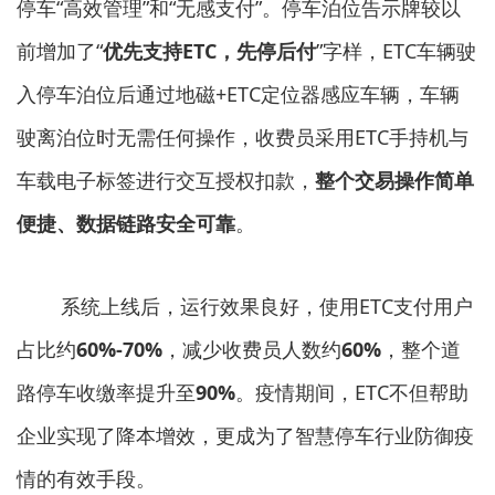
停车“高效管理”和“无感支付”。停车泊位告示牌较以
前增加了“
优先支持ETC，先停后付
”字样，ETC车辆驶
入停车泊位后通过地磁+ETC定位器感应车辆，车辆
驶离泊位时无需任何操作，收费员采用ETC手持机与
车载电子标签进行交互授权扣款，
整个交易操作简单
便捷、数据链路安全可靠
。
系统上线后，运行效果良好，使用ETC支付用户
占比约
60%-70%
，减少收费员人数约
60%
，整个道
路停车收缴率提升至
90%
。疫情期间，ETC不但帮助
企业实现了降本增效，更成为了智慧停车行业防御疫
情的有效手段。