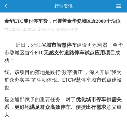
行业资讯
金华ETC能付停车费，已覆盖金华婺城区近2000个泊位
2021/8/30 22:49:02
0人评论
1958次浏览
近日，浙江省
城市智慧停车
建设再添利器，金华
市婺城区首个
ETC无感支付道路停车试点应用项目
成
功上
线。该项目的落地是践行“数字浙江”，深入开展“我为
群众办实事”的生动体现。ETC智慧停车城市试点建设
也
是交通部赋予的重要任务，对于
优化城市停车供需关
系，更好地满足群众高效停车、便捷出行
需求
意义重
大。