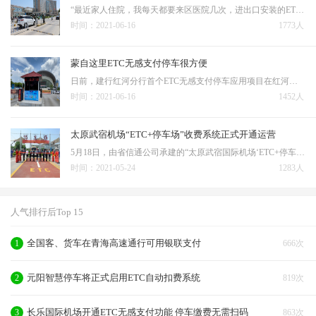
“最近家人住院，我每天都要来区医院几次，进出口安装的ETC无感支付太方便了。”6月10日，在宁夏回族自治区人民医院总院西门，市民王先生装有ETC的车辆仅用了两三秒便完成了收费通行。 据了解，银川市备案的停车场共有1200余处，停车泊位共计20.6万个。银川市城市建设…
时间：2021-06-16
1773人
蒙自这里ETC无感支付停车很方便
日前，建行红河分行首个ETC无感支付停车应用项目在红河州体育馆停车场成功上线。该项目的落地是建行红河分行践行新金融理念，将ETC与龙支付无感支付创新融合，持续推进生态场景功能升级，积极抢占高频交易场景实现获客、活客的重要举措，更是建行红河分行深入开展“我为群…
时间：2021-06-16
1452人
太原武宿机场“ETC+停车场”收费系统正式开通运营
5月18日，由省信通公司承建的“太原武宿国际机场‘ETC+停车场’收费系统”正式开通运营。 该项目是省信通公司贯彻落实我省信息技术应用创新“揭榜挂帅”首批试点项目的成功落地应用，是践行党史学习教育“我为群众办实事”的具体举措。信通公司根据太原机场停车实际情…
时间：2021-05-24
1283人
人气排行后Top 15
全国客、货车在青海高速通行可用银联支付
1
666次
元阳智慧停车将正式启用ETC自动扣费系统
2
819次
长乐国际机场开通ETC无感支付功能 停车缴费无需扫码
3
863次