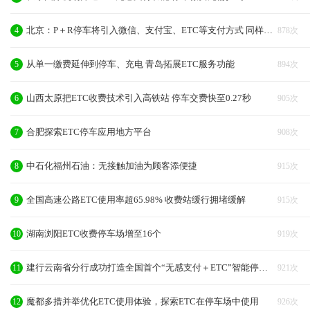
北京：P＋R停车将引入微信、支付宝、ETC等支付方式 同样享受优惠！
4
878次
从单一缴费延伸到停车、充电 青岛拓展ETC服务功能
5
894次
山西太原把ETC收费技术引入高铁站 停车交费快至0.27秒
6
905次
合肥探索ETC停车应用地方平台
7
908次
中石化福州石油：无接触加油为顾客添便捷
8
915次
全国高速公路ETC使用率超65.98% 收费站缓行拥堵缓解
9
915次
湖南浏阳ETC收费停车场增至16个
10
919次
建行云南省分行成功打造全国首个“无感支付＋ETC”智能停车场
11
921次
魔都多措并举优化ETC使用体验，探索ETC在停车场中使用
12
926次