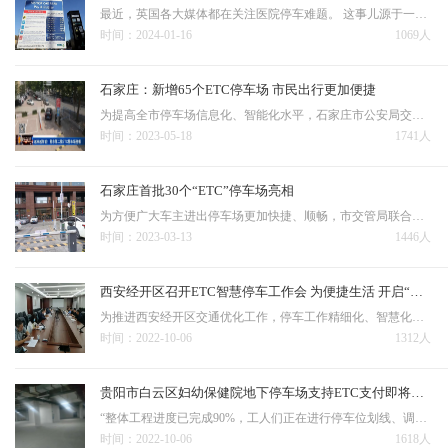
最近，英国各大媒体都在关注医院停车难题。 这事儿源于一项最新统计：2022/2023年度内，英格兰地区公立医院的停车费收入达1.46亿英镑（约合人民币13.2亿元），较前一年度增加50%。其中，皇家利物浦大学医院增幅最大，达5982.9%。 停车费暴增，害苦了医护、医技等工…
时间：2024-01-16
1069人
石家庄：新增65个ETC停车场 市民出行更加便捷
为提高全市停车场信息化、智能化水平，石家庄市公安局交通管理局联合市城投停车公司，持续推动ETC不停车快捷缴费场景应用，在首批30个公共停车场实现进出场“零待时”功能基础上，将适用范围不断升级扩大，5月17日起，又有65个城投停车公司经营的停车场，共3100个泊位，使…
时间：2023-05-18
1741人
石家庄首批30个“ETC”停车场亮相
为方便广大车主进出停车场更加快捷、顺畅，市交管局联合市城投停车公司，首批选取了30个公共停车场作为试点进行了改造，增加了“ETC”不停车收费功能，目前已经投入使用。 这30个停车场共涉及泊位3400个。较于传统停车场，“ETC”停车场增加了缴费渠道，同时大幅度降低交…
时间：2023-03-13
1446人
西安经开区召开ETC智慧停车工作会 为便捷生活 开启“绿色通道”
为推进西安经开区交通优化工作，停车工作精细化、智慧化，促进居民生活品质提升。9月28日，西安经开区城管局组织召开区内ETC智慧停车工作推进会，陕西交控科技集团、交警经开大队、北客站广场管理中心等相关单位负责人员参加此次会议。会议上，陕西交控科技集团就ETC安装…
时间：2022-10-06
1312人
贵阳市白云区妇幼保健院地下停车场支持ETC支付即将投用
“整体工程进度已完成90%，工人们正在进行停车位划线、调试监控等最后的收尾工作。”9月25日，在贵阳市白云区妇幼保健院地下车库项目现场，承建方白云区城市建设投资集团有限公司项目一部经理熊焱龙介绍，“预计下个月，该停车场就能投入使用。”白云区妇幼保健院地处云环…
时间：2022-10-06
1618人