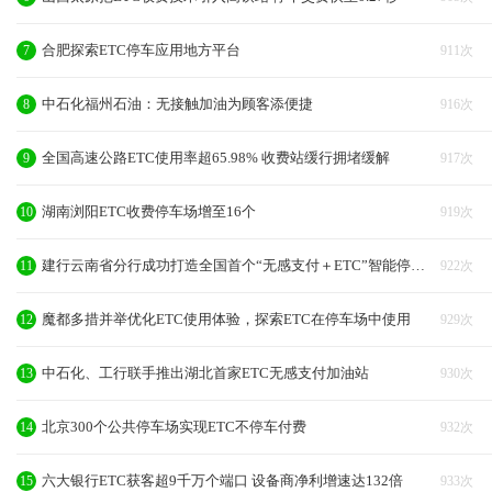
合肥探索ETC停车应用地方平台
7
911次
中石化福州石油：无接触加油为顾客添便捷
8
916次
全国高速公路ETC使用率超65.98% 收费站缓行拥堵缓解
9
917次
湖南浏阳ETC收费停车场增至16个
10
919次
建行云南省分行成功打造全国首个“无感支付＋ETC”智能停车场
11
922次
魔都多措并举优化ETC使用体验，探索ETC在停车场中使用
12
929次
中石化、工行联手推出湖北首家ETC无感支付加油站
13
930次
北京300个公共停车场实现ETC不停车付费
14
932次
六大银行ETC获客超9千万个端口 设备商净利增速达132倍
15
933次