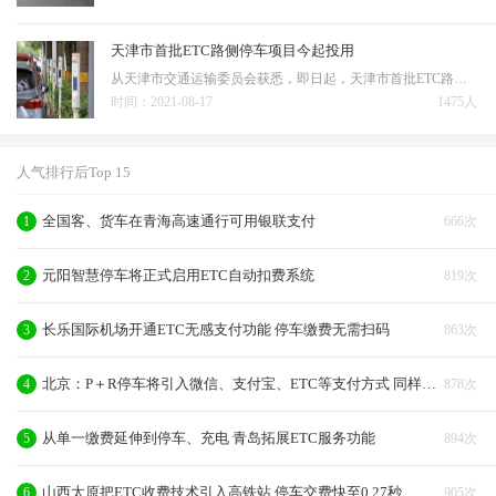
天津市首批ETC路侧停车项目今起投用
从天津市交通运输委员会获悉，即日起，天津市首批ETC路侧停车项目在西青区榕苑路停车场上线应用。该项目通过道路两侧的咪表识别车辆信息、泊位状况、停放时间等，将数据及时上传至停车收费管理平台。当车辆驶离停车场时，“云平台”根据初始信息计算停车费，并通过签约的…
时间：2021-08-17
1475人
人气排行后Top 15
全国客、货车在青海高速通行可用银联支付
1
666次
元阳智慧停车将正式启用ETC自动扣费系统
2
819次
长乐国际机场开通ETC无感支付功能 停车缴费无需扫码
3
863次
北京：P＋R停车将引入微信、支付宝、ETC等支付方式 同样享受优惠！
4
878次
从单一缴费延伸到停车、充电 青岛拓展ETC服务功能
5
894次
山西太原把ETC收费技术引入高铁站 停车交费快至0.27秒
6
905次