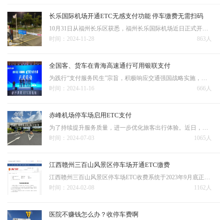
长乐国际机场开通ETC无感支付功能 停车缴费无需扫码
10月31日从福州长乐区获悉，福州长乐国际机场近日正式开通ETC无感支付功能。这意味着，车主停车缴费无需再掏出手机进行扫二维码、输入信息、确认支付等繁琐操作。 据悉，车辆只需安装有福建高速公路官方发行的闽通卡ETC，ETC账户类型不属于闽通卡储值卡或单位用户，且…
时间：2024-11-28
863人
全国客、货车在青海高速通行可用银联支付
为践行“支付服务民生”宗旨，积极响应交通强国战略实施，中国银联青海分公司与青海省交通控股集团于11月15日上午，在西宁市联合举办ETC全车型发行业务的发布与启动仪式。据悉，ETC的发行和推广，对于提高高速公路通行效率、降低物流成本、促进节能减排具有重要意义。通过…
时间：2024-11-16
666人
赤峰机场停车场启用ETC支付
为了持续提升服务质量，进一步优化旅客出行体验。近日，赤峰机场停车场ETC通道正式投入使用，车上装有ETC通行卡的旅客，今后进出赤峰机场停车场即可实现ETC通行卡不停车自助缴费。此次ETC通道启用后，只需3秒就可以快速通行，同时根据停放时间直接从ETC通行卡自动扣费，真…
时间：2024-07-03
1065人
江西赣州三百山风景区停车场开通ETC缴费
江西赣州三百山风景区停车场ETC收费系统于2023年9月底正式开通运营。数据显示，该停车场ETC收费系统运行一个月以来累计结算1786辆次。据悉，三百山景区停车场位于景区入口处，共806个停车位。作为省内5A级景区之一，三百山景区每年接待的游客近百万人次，尤其旺季期间车流…
时间：2024-02-08
1162人
医院不赚钱怎么办？收停车费啊