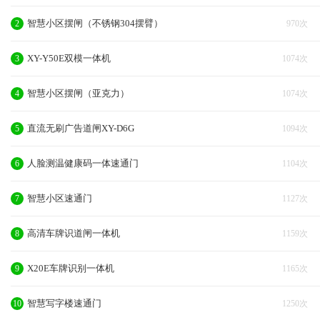
智慧小区摆闸（不锈钢304摆臂）
2
970次
XY-Y50E双模一体机
3
1074次
智慧小区摆闸（亚克力）
4
1074次
直流无刷广告道闸XY-D6G
5
1094次
人脸测温健康码一体速通门
6
1104次
智慧小区速通门
7
1127次
高清车牌识道闸一体机
8
1159次
X20E车牌识别一体机
9
1165次
智慧写字楼速通门
10
1250次