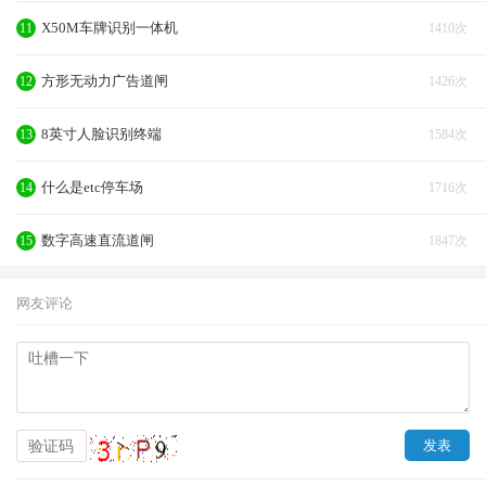
X50M车牌识别一体机
11
1410次
方形无动力广告道闸
12
1426次
8英寸人脸识别终端
13
1584次
什么是etc停车场
14
1716次
数字高速直流道闸
15
1847次
网友评论