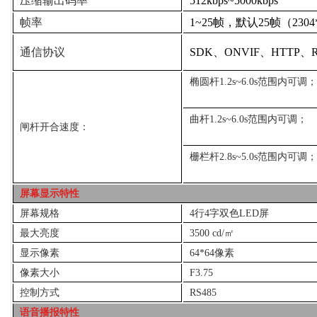
压缩输出码率
512kbps~5000kbps
帧率
1~25
帧，默认
25
帧（
2304
通信协议
SDK
、
ONVIF
、
HTTP
、
椭圆杆
1.2s~6.0s
范围内可调；
曲杆
1.2s~6.0s
范围内可调；
闸杆开合速度：
栅栏杆
2.8s~5.0s
范围内可调；
屏幕显示特性
屏幕规格
4
行
4
字双色
LED
屏
最大亮度
3500 cd/
㎡
显示像素
64*64
像素
像素大小
F3.75
控制方式
RS485
语音播报特性