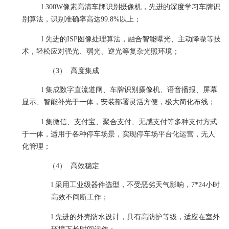
l
300W
像素高清车牌识别摄像机，先进的深度学习车牌识
别算法，识别准确率高达
99.8%
以上；
l
先进的
ISP
图像处理算法，融合智能曝光、主动降噪等技
术，轻松应对强光、弱光、逆光等复杂光照环境；
（3）
高度集成
l
集成数字直流道闸、车牌识别摄像机、语音播报、屏幕
显示、智能补光于一体，安装部署灵活方便，极大简化布线；
l
集
微信、支付宝、聚合支付、无感支付等多种支付方式
于一体，适用于各种停车场景，实现停车场平台化运营，无人
化管理
；
（4）
高效稳定
l
采用工业级器件选型，不受恶劣天气影响，
7*24
小时
高效不间断工作；
l
先进的外壳防水设计，具有高防护等级，适应在室外