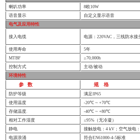
喇叭功率
8
欧
10W
语音显示
自定义显示语音
电气及应用特性
接入电缆
电源：
220VAC
，三线防水接
使用寿命
5
年
MTBF
≥70,000h
控制方式
主动
/
被动
环境特性
参
数
规
格
防护等级
满足
IP65
使用温度
-20
℃
~ +70
℃
存储温度
.
-40
℃
~ +80
℃
相对工作湿度
≤95%
（无冷凝）
静电
接触放电：
4 kV
；空气放电
电源浪涌
符合
EN61000-4-5
标准