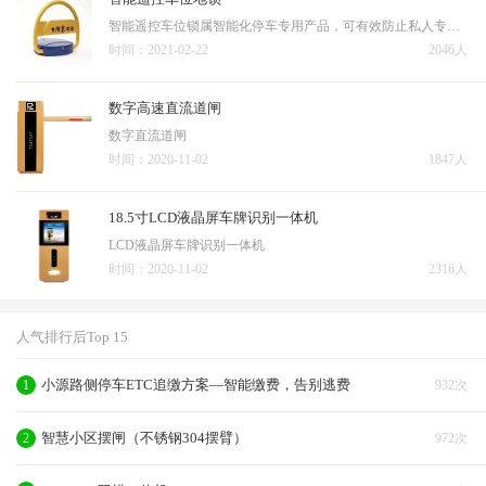
智能遥控车位锁属智能化停车专用产品，可有效防止私人专用车位被其它车辆占用，真正享有私车停放的便利空间；抛弃手动车位锁带来的烦恼，人不离车轻松掌控科技带来的高品质生活。一 产品简介型号XY-518名称智能车位锁电源电压DC6V静态电流<0.8MA工作电流<2A升或降工…
时间：2021-02-22
2046人
数字高速直流道闸
数字直流道闸
时间：2020-11-02
1847人
18.5寸LCD液晶屏车牌识别一体机
LCD液晶屏车牌识别一体机
时间：2020-11-02
2316人
人气排行后Top 15
小源路侧停车ETC追缴方案—智能缴费，告别逃费
1
932次
智慧小区摆闸（不锈钢304摆臂）
2
972次