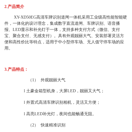
2.
产品简介
XY-XD50EG
高清车牌识别道闸一体机采用工业级高性能智能硬
件，一体化的设计理念，集成数字直流道闸、车牌识别、语音播
报、
LED
显示和补光灯于一体，支持多种支付方式（微信、支付
宝、聚合支付、无感支付）。具有外观靓丽大气、安装部署灵活方
便和高性价比等特点，适用于中小型停车场、无人值守停车场的应
用。
3.
产品特点：
（1）
外观靓丽大气
l
土豪金箱型机身，大屏
LED
，靓丽又大气；
l
外置式高清车牌识别相机，灵活又方便；
l
高亮
LED
补光灯，夜间也能畅通无阻。
（2）
快速精准识别