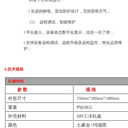
环境下长时间运作；
l
先进的静电、雷击防护设计，无惧雷雨天气；
（5）
远程调试，智能维护
l
平台接入，设备状态数字化显示，信息一目了然
；
l
支持设备远程调试、远程升级及远程监控，简化运营维
护；
4.
技术规格
机械特性
参
数
规
格
外形尺寸
350mm*280mm*1480mm
重量
约
65KG
外壳材料
SPCC
冷轧板
颜色
土豪金
+
玛瑙黑