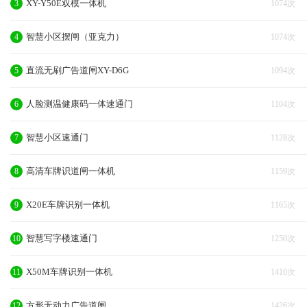
XY-Y50E双模一体机
3
1074次
智慧小区摆闸（亚克力）
4
1074次
直流无刷广告道闸XY-D6G
5
1094次
人脸测温健康码一体速通门
6
1104次
智慧小区速通门
7
1128次
高清车牌识道闸一体机
8
1159次
X20E车牌识别一体机
9
1165次
智慧写字楼速通门
10
1250次
X50M车牌识别一体机
11
1410次
方形无动力广告道闸
12
1426次