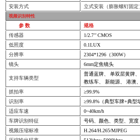
安装方式
立式安装（膨胀螺钉固定
视频识别特性
参
数
规格
传感器
1/2.7’’ CMOS
低照度
0.1LUX
分辨率
2304*1296
（
300W
）
镜头
6mm
定焦镜头
普通蓝牌、
单双层黄牌、
支持车辆类型
教练车、
新能源、
港澳
抓拍率
≥99.9%
识别率
≥99.8%
（典型车牌
+
典型
适应车速
0~40km/h
车牌识别特征
号码、颜色、类型、宽度
视频压缩标准
H.264/H.265/MJPEG