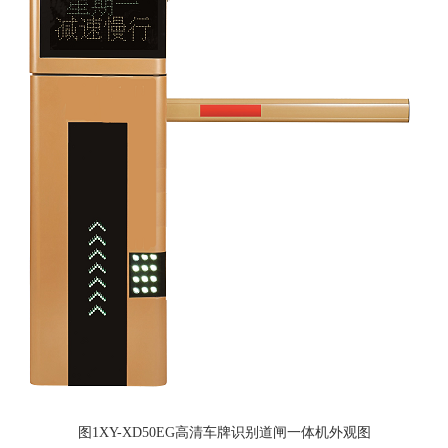
图1
XY-XD50EG
高清车牌识别道闸一体机
外观图