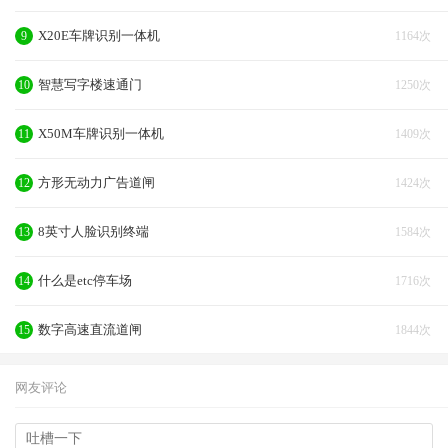
X20E车牌识别一体机
9
1164次
智慧写字楼速通门
10
1250次
X50M车牌识别一体机
11
1409次
方形无动力广告道闸
12
1424次
8英寸人脸识别终端
13
1584次
什么是etc停车场
14
1716次
数字高速直流道闸
15
1844次
网友评论