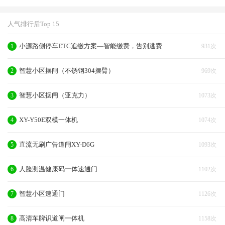
人气排行后Top 15
小源路侧停车ETC追缴方案—智能缴费，告别逃费
1
931次
智慧小区摆闸（不锈钢304摆臂）
2
969次
智慧小区摆闸（亚克力）
3
1073次
XY-Y50E双模一体机
4
1074次
直流无刷广告道闸XY-D6G
5
1093次
人脸测温健康码一体速通门
6
1102次
智慧小区速通门
7
1126次
高清车牌识道闸一体机
8
1158次